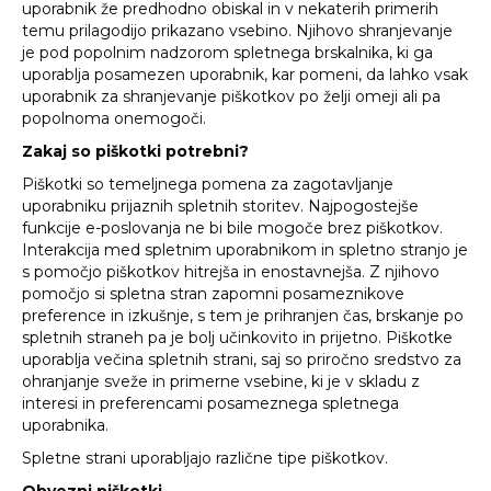
uporabnik že predhodno obiskal in v nekaterih primerih
temu prilagodijo prikazano vsebino. Njihovo shranjevanje
je pod popolnim nadzorom spletnega brskalnika, ki ga
uporablja posamezen uporabnik, kar pomeni, da lahko vsak
uporabnik za shranjevanje piškotkov po želji omeji ali pa
popolnoma onemogoči.
Zakaj so piškotki potrebni?
Piškotki so temeljnega pomena za zagotavljanje
uporabniku prijaznih spletnih storitev. Najpogostejše
funkcije e-poslovanja ne bi bile mogoče brez piškotkov.
Interakcija med spletnim uporabnikom in spletno stranjo je
s pomočjo piškotkov hitrejša in enostavnejša. Z njihovo
pomočjo si spletna stran zapomni posameznikove
preference in izkušnje, s tem je prihranjen čas, brskanje po
spletnih straneh pa je bolj učinkovito in prijetno. Piškotke
uporablja večina spletnih strani, saj so priročno sredstvo za
ohranjanje sveže in primerne vsebine, ki je v skladu z
interesi in preferencami posameznega spletnega
uporabnika.
Spletne strani uporabljajo različne tipe piškotkov.