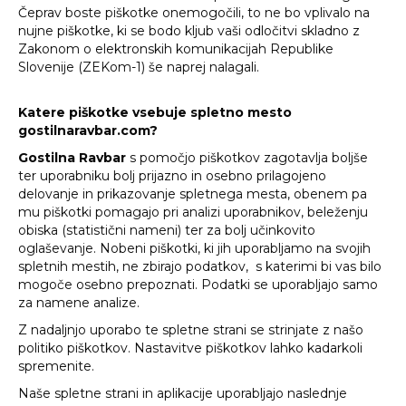
Čeprav boste piškotke onemogočili, to ne bo vplivalo na
nujne piškotke, ki se bodo kljub vaši odločitvi skladno z
Zakonom o elektronskih komunikacijah Republike
Slovenije (ZEKom-1) še naprej nalagali.
Katere piškotke vsebuje spletno mesto
gostilnaravbar.com?
Gostilna Ravbar
s pomočjo piškotkov zagotavlja boljše
ter uporabniku bolj prijazno in osebno prilagojeno
delovanje in prikazovanje spletnega mesta, obenem pa
mu piškotki pomagajo pri analizi uporabnikov, beleženju
obiska (statistični nameni) ter za bolj učinkovito
oglaševanje. Nobeni piškotki, ki jih uporabljamo na svojih
spletnih mestih, ne zbirajo podatkov, s katerimi bi vas bilo
mogoče osebno prepoznati. Podatki se uporabljajo samo
za namene analize.
Z nadaljnjo uporabo te spletne strani se strinjate z našo
politiko piškotkov. Nastavitve piškotkov lahko kadarkoli
spremenite.
Naše spletne strani in aplikacije uporabljajo naslednje