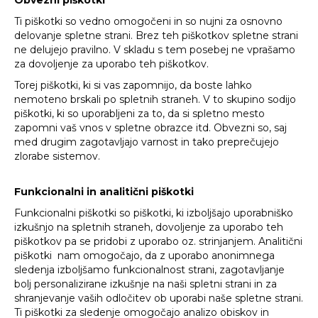
Obvezni piškotki
Ti piškotki so vedno omogočeni in so nujni za osnovno
delovanje spletne strani. Brez teh piškotkov spletne strani
ne delujejo pravilno. V skladu s tem posebej ne vprašamo
za dovoljenje za uporabo teh piškotkov.
Torej piškotki, ki si vas zapomnijo, da boste lahko
nemoteno brskali po spletnih straneh. V to skupino sodijo
piškotki, ki so uporabljeni za to, da si spletno mesto
zapomni vaš vnos v spletne obrazce itd. Obvezni so, saj
med drugim zagotavljajo varnost in tako preprečujejo
zlorabe sistemov.
Funkcionalni in analitični piškotki
Funkcionalni piškotki so piškotki, ki izboljšajo uporabniško
izkušnjo na spletnih straneh, dovoljenje za uporabo teh
piškotkov pa se pridobi z uporabo oz. strinjanjem. Analitični
piškotki nam omogočajo, da z uporabo anonimnega
sledenja izboljšamo funkcionalnost strani, zagotavljanje
bolj personalizirane izkušnje na naši spletni strani in za
shranjevanje vaših odločitev ob uporabi naše spletne strani.
Ti piškotki za sledenje omogočajo analizo obiskov in