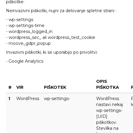
piškotke:
Neinvazivni piškotki, nujni za delovanje spletne strani :
- wp-settings
- wp-settings-time
- wordpress_logged_in
- wordpress_sec_ ali wordpress_test_cookie
- moove_gdpr_popup
Invazivni piškotki, ki se uporabijo po privolitvi:
- Google Analytics
OPIS
#
VIR
PIŠKOTEK
PIŠKOTKA
1
WordPress
wp-settings-
WordPress
P
nastavi nekaj
l
wp-settings-
[UID]
piškotkov.
Številka na