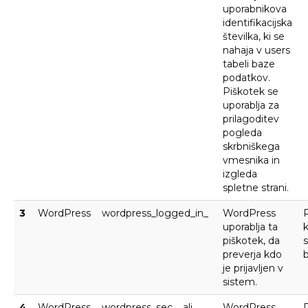
uporabnikova
identifikacijska
številka, ki se
nahaja v users
tabeli baze
podatkov.
Piškotek se
uporablja za
prilagoditev
pogleda
skrbniškega
vmesnika in
izgleda
spletne strani.
3
WordPress
wordpress_logged_in_
WordPress
uporablja ta
piškotek, da
s
preverja kdo
b
je prijavljen v
sistem.
4
WordPress
wordpress_sec_ ali
WordPress