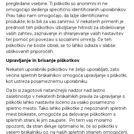
pregledane vsebine. Ti piškotki so anonimni in ne
omogočajo sledenja specifično identificiranih uporabnikov.
Prav tako nam omogočajo, da lažje identificiramo
produkte, ki bi bili za vas zanimivi. V nekaterih primerih je
prednost teh piškotkov izboljšanje hitrosti za obdelovanje
vaših zahtev, zaznavanje in shranjevanje vaših nastavitev
ter pomoč pri povezavi s socialnimi omrežji. Če teh
piškotkov ne boste izbrali, se to lahko odraža v slabše
oblikovanih priporočilih.
Upravljanje in brisanje piškotkov
Nekateri uporabniki piškotkov ne želijo uporabljati, zato
večina spletnih brskalnikov omogoča upravljanje s piškotki,
kot ustreza posameznemu uporabniku.
Da bi si zagotovili natančnejši nadzor nad lastno
zasebnostjo v nekaterih brskalnikih pravila za upravljanje s
piškotki lahko nastavite ločeno za vsako posamezno
spletno mesto. Tako lahko piškotke z nepoznanih spletnih
mest blokirate, omogočite pa delovanje piškotkom s
spletnih strani, ki jim zaupate. Pri tem vas moramo
opozoriti, da stran deluje optimalno le, če so piškotki v
vašem brskalniku oz. na naših spletnih straneh omogočeni.