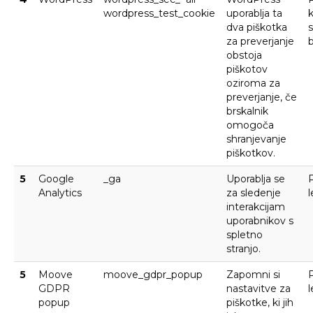
wordpress_test_cookie
uporablja ta
dva piškotka
s
za preverjanje
b
obstoja
piškotov
oziroma za
preverjanje, če
brskalnik
omogoča
shranjevanje
piškotkov.
5
Google
_ga
Uporablja se
P
Analytics
za sledenje
l
interakcijam
uporabnikov s
spletno
stranjo.
5
Moove
moove_gdpr_popup
Zapomni si
P
GDPR
nastavitve za
l
popup
piškotke, ki jih