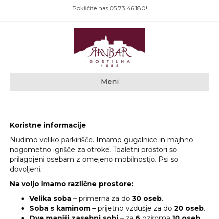
Pokličite nas
05 73 46 180
!
Meni
Koristne informacije
Nudimo veliko parkirišče. Imamo gugalnice in majhno
nogometno igrišče za otroke. Toaletni prostori so
prilagojeni osebam z omejeno mobilnostjo. Psi so
dovoljeni.
Na voljo imamo različne prostore:
Velika soba
– primerna za do
30 oseb
.
Soba s kaminom
– prijetno vzdušje za do
20 oseb
.
Dve manjši zasebni sobi
– za
6
oziroma
10 oseb
,